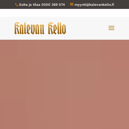
Soita ja tilaa
0500 369 074
myynti@kalevankello.fi
Videotoistin