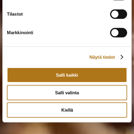
PARASTA AIKAA VUODESTA
Tilastot
1977
Markkinointi
VINTAGE-VERKKOKAUPPAAN
Näytä tiedot
Salli kaikki
Salli valinta
Kiellä