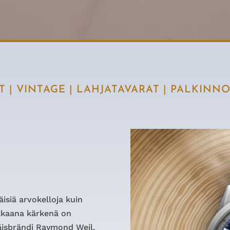
T
|
VINTAGE
|
LAHJATAVARAT
|
PALKINNO
isiä arvokelloja kuin
rkkaana kärkenä on
äisbrändi Raymond Weil.