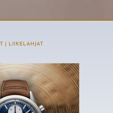
T
|
LIIKELAHJAT