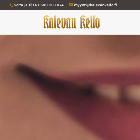
Soita ja tilaa
0500 369 074
myynti@kalevankello.fi