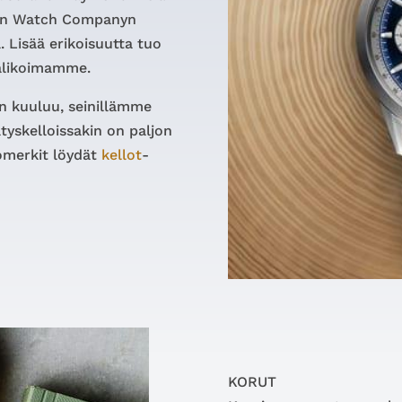
vin Watch Companyn
. Lisää erikoisuutta tuo
valikoimamme.
en kuuluu, seinillämme
ätyskelloissakin on paljon
omerkit löydät
kellot
-
KORUT