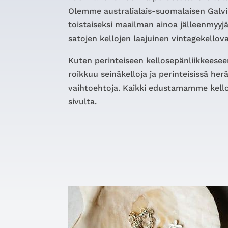
Olemme australialais-suomalaisen Gal
toistaiseksi maailman ainoa jälleenmyyjä
satojen kellojen laajuinen vintagekello
Kuten perinteiseen kellosepänliikkeese
roikkuu seinäkelloja ja perinteisissä her
vaihtoehtoja. Kaikki edustamamme kell
sivulta.