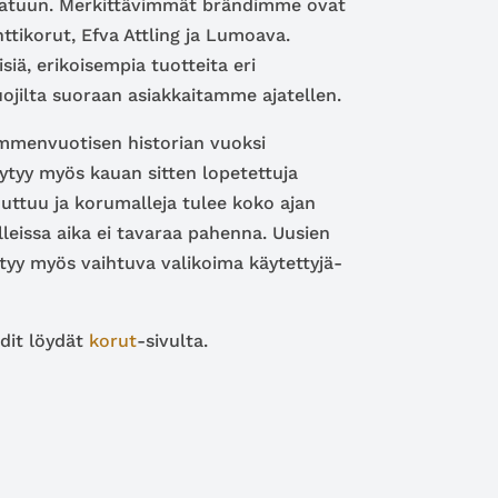
atuun. Merkittävimmät brändimme ovat
ttikorut, Efva Attling ja Lumoava.
iä, erikoisempia tuotteita eri
uojilta suoraan asiakkaitamme ajatellen.
ymmenvuotisen historian vuoksi
tyy myös kauan sitten lopetettuja
uttuu ja korumalleja tulee koko ajan
lleissa aika ei tavaraa pahenna. Uusien
ytyy myös vaihtuva valikoima käytettyjä-
it löydät
korut
-sivulta.