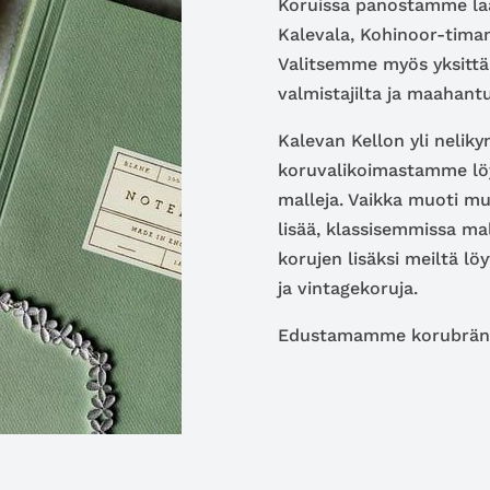
Koruissa panostamme la
Kalevala, Kohinoor-timan
Valitsemme myös yksittäis
valmistajilta ja maahant
Kalevan Kellon yli nelik
koruvalikoimastamme löy
malleja. Vaikka muoti mu
lisää, klassisemmissa ma
korujen lisäksi meiltä lö
ja vintagekoruja.
Edustamamme korubränd