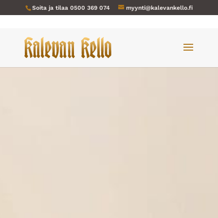
Soita ja tilaa
0500 369 074
myynti@kalevankello.fi