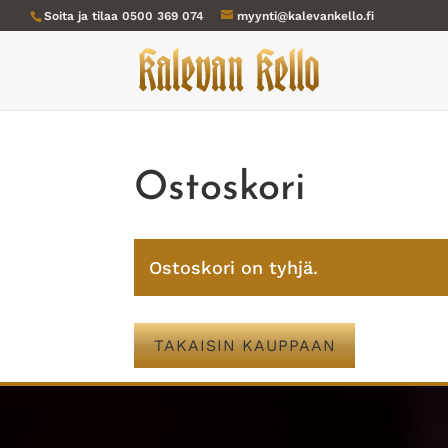
Soita ja tilaa
0500 369 074
myynti@kalevankello.fi
Ostoskori
Ostoskori on tyhjä.
TAKAISIN KAUPPAAN