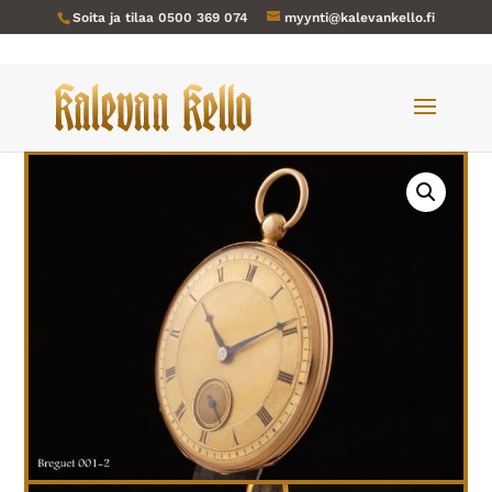
Soita ja tilaa
0500 369 074
myynti@kalevankello.fi
Verkkokauppa
/
Taskukellot
/ Breguet-001 kultakello