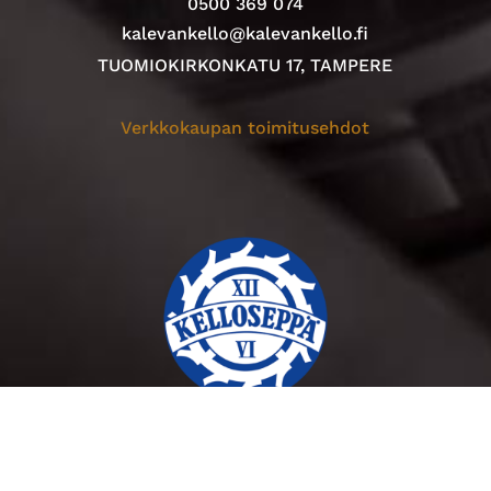
0500 369 074
kalevankello@kalevankello.fi
TUOMIOKIRKONKATU 17, TAMPERE
Verkkokaupan toimitusehdot