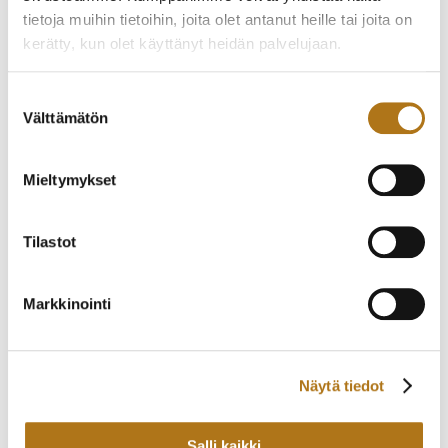
565,00
€
465,00
€
tietoja muihin tietoihin, joita olet antanut heille tai joita on
kerätty, kun olet käyttänyt heidän palvelujaan.
Tietosuojaseloste >
Suostumuksen
Välttämätön
valinta
Mieltymykset
Tilastot
ZENITH-023 PRIMA
WALTHAM-005
VUODELTA 1914
VUODELTA 1924
Markkinointi
425,00
€
1 550,00
€
Näytä tiedot
Salli kaikki