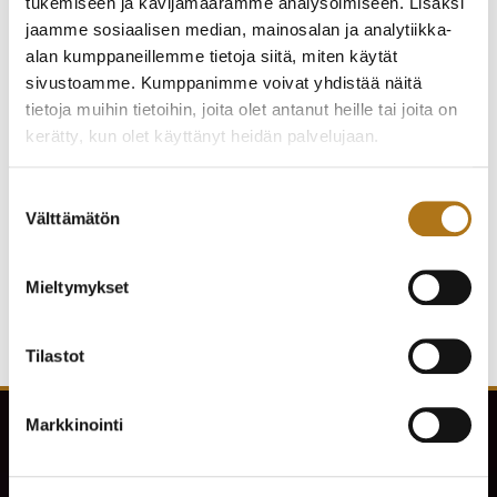
tukemiseen ja kävijämäärämme analysoimiseen. Lisäksi
jaamme sosiaalisen median, mainosalan ja analytiikka-
alan kumppaneillemme tietoja siitä, miten käytät
sivustoamme. Kumppanimme voivat yhdistää näitä
tietoja muihin tietoihin, joita olet antanut heille tai joita on
kerätty, kun olet käyttänyt heidän palvelujaan.
LEIJONA-005
WALTHAM-009
KÄYTTÄMÄTÖN
VUODELTA 1919
TASKUKELLO
Tietosuojaseloste >
Suostumuksen
530,00
€
350,00
€
Välttämätön
valinta
Mieltymykset
Tilastot
Markkinointi