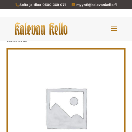
Soita ja tilaa
0500 369 074
myynti@kalevankello.fi
Verkkokauppa
/
Taskukellot
/ Cardinal-005 käyttämätön
taskukello