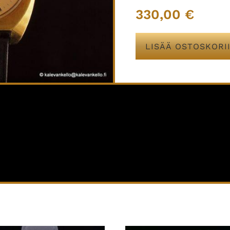
330,00
€
LISÄÄ OSTOSKORI