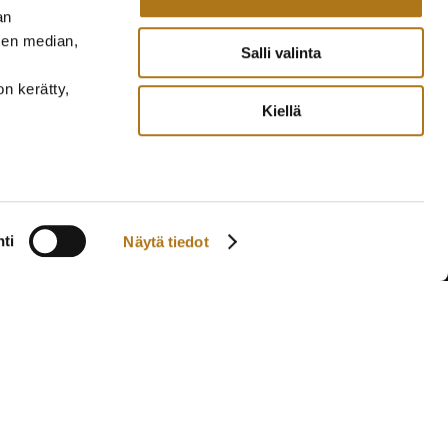
an
sen median,
Salli valinta
on kerätty,
Kiellä
ti
Näytä tiedot