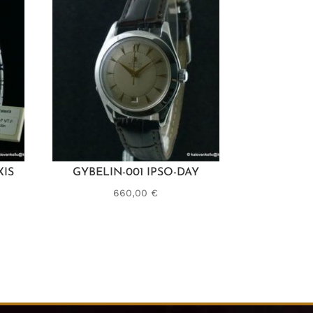
XIS
GYBELIN-001 IPSO-DAY
660,00
€