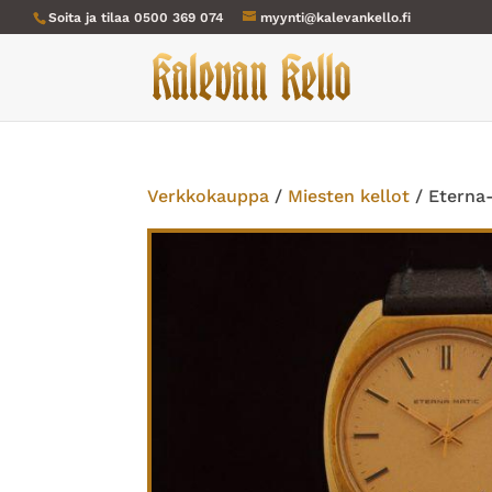
Soita ja tilaa
0500 369 074
myynti@kalevankello.fi
Verkkokauppa
/
Miesten kellot
/ Eterna