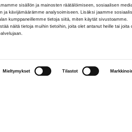
mamme sisällön ja mainosten räätälöimiseen, sosiaalisen medi
0500 369 074
n ja kävijämäärämme analysoimiseen. Lisäksi jaamme sosiaali
kalevankello@kalevankello.fi
alan kumppaneillemme tietoja siitä, miten käytät sivustoamme.
TUOMIOKIRKONKATU 17, TAMPERE
näitä tietoja muihin tietoihin, joita olet antanut heille tai joita 
palvelujaan.
Verkkokaupan toimitusehdot
Mieltymykset
Tilastot
Markkinoin
© 2023 Kalevan Kello