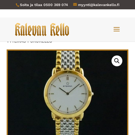
Soita ja tilaa
0500 369 074
myynti@kalevankello.fi
Verkkokauppa
/
Miesten kellot
/ Eterna-255-NOS
TYYLIKÄS PUKUKELLO