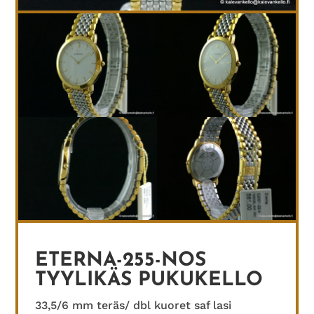
ETERNA-255-NOS
TYYLIKÄS PUKUKELLO
33,5/6 mm teräs/ dbl kuoret saf lasi