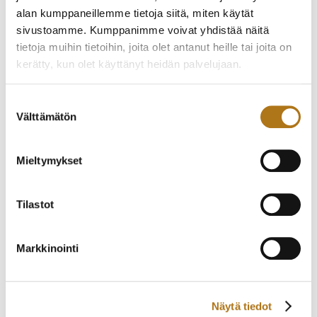
alan kumppaneillemme tietoja siitä, miten käytät
sivustoamme. Kumppanimme voivat yhdistää näitä
ETERNA-274 ETERNA-
ETERNA-221-NOS
tietoja muihin tietoihin, joita olet antanut heille tai joita on
MATIC
GALAXIS
kerätty, kun olet käyttänyt heidän palvelujaan.
530,00
€
675,00
€
Tietosuojaseloste >
Suostumuksen
Välttämätön
valinta
Mieltymykset
Tilastot
Markkinointi
ELGE-001 VANHA
ERWAL-001
KRONO
590,00
€
535,00
€
Näytä tiedot