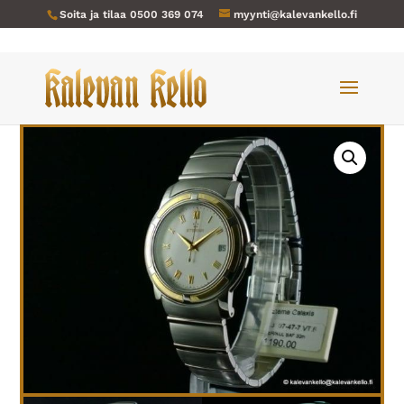
Soita ja tilaa
0500 369 074
myynti@kalevankello.fi
Verkkokauppa
/
Miesten kellot
/ Eterna-257-NOS GALAXIS