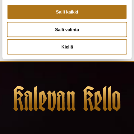
ETERNA-214-NOS 1935
ETERNA-167-NOS
TIMANTTITAULULLA
MONTEREY LADY
Salli kaikki
770,00
€
490,00
€
Salli valinta
Kiellä