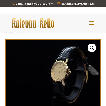
Soita ja tilaa
0500 369 074
myynti@kalevankello.fi
Verkkokauppa
/
Naisten kellot
/ Eterna-288-NOS Jubilee
kultakello