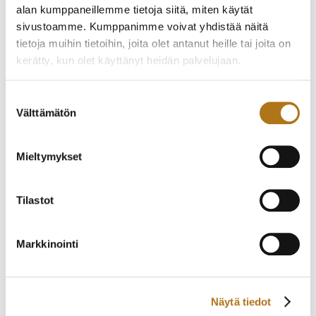
alan kumppaneillemme tietoja siitä, miten käytät
sivustoamme. Kumppanimme voivat yhdistää näitä
tietoja muihin tietoihin, joita olet antanut heille tai joita on
kerätty, kun olet käyttänyt heidän palvelujaan.
Tietosuojaseloste >
TISSOT-138
ETERNA-289-NOS
Suostumuksen
ATHENA KULTAKELLO
Välttämätön
valinta
490,00
€
990,00
€
Mieltymykset
Tilastot
Markkinointi
Näytä tiedot