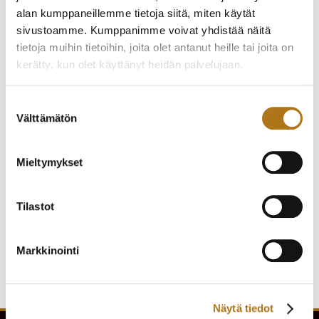
alan kumppaneillemme tietoja siitä, miten käytät
sivustoamme. Kumppanimme voivat yhdistää näitä
tietoja muihin tietoihin, joita olet antanut heille tai joita on
kerätty, kun olet käyttänyt heidän palvelujaan.
Tietosuojaseloste >
Suostumuksen
Välttämätön
valinta
Mieltymykset
ETERNA-096 ETERNA-
ELGE-001 VANHA
MATIC
KRONO
330,00
€
535,00
€
Tilastot
Markkinointi
Näytä tiedot