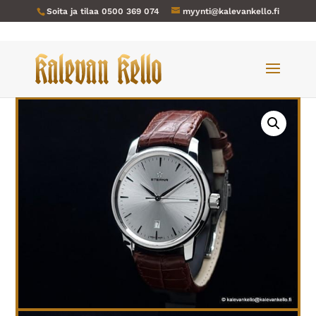
Soita ja tilaa
0500 369 074
myynti@kalevankello.fi
Verkkokauppa
/
Miesten kellot
/ Eterna-311-NOS Soleure