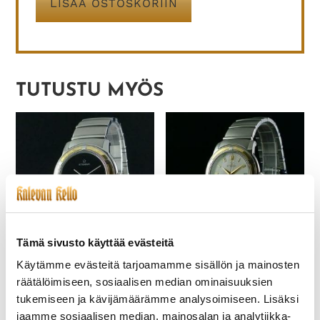
LISÄÄ OSTOSKORIIN
TUTUSTU MYÖS
Tämä sivusto käyttää evästeitä
ETERNA-221-NOS
ETERNA-257-NOS
Käytämme evästeitä tarjoamamme sisällön ja mainosten
GALAXIS
GALAXIS
räätälöimiseen, sosiaalisen median ominaisuuksien
675,00
€
650,00
€
tukemiseen ja kävijämäärämme analysoimiseen. Lisäksi
jaamme sosiaalisen median, mainosalan ja analytiikka-