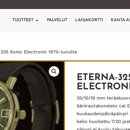
TUOTTEET
PALVELUT
LAHJAKORTTI
KANTA-A
325 Sonic Electronic 1970-luvulta
ETERNA-32
ELECTRONI
35/10/19 mm teräskuor
äänirautakoneisto cal 
kuukaudenpäiväpäivyri 
kello huollettu 7/20 jo
päivyri ei kuulu takuus