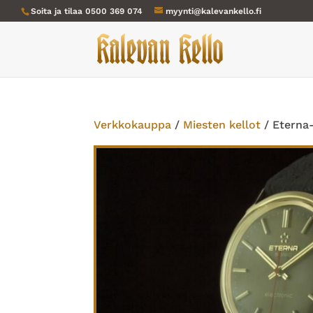
Soita ja tilaa
0500 369 074
myynti@kalevankello.fi
Verkkokauppa
/
Miesten kellot
/ Eterna-