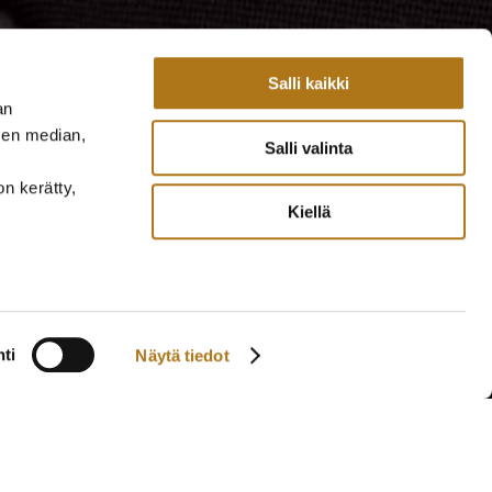
Salli kaikki
an
sen median,
Salli valinta
on kerätty,
Kiellä
ti
Näytä tiedot