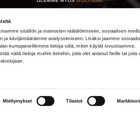
OLEMME MYÖS
WOLTISSA!
teitä
mamme sisällön ja mainosten räätälöimiseen, sosiaalisen medi
0500 369 074
n ja kävijämäärämme analysoimiseen. Lisäksi jaamme sosiaali
kalevankello@kalevankello.fi
alan kumppaneillemme tietoja siitä, miten käytät sivustoamme.
TUOMIOKIRKONKATU 17, TAMPERE
näitä tietoja muihin tietoihin, joita olet antanut heille tai joita 
palvelujaan.
Verkkokaupan toimitusehdot
Mieltymykset
Tilastot
Markkinoin