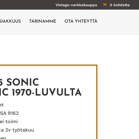
Vintage-verkkokauppa
0 kohdetta
SIAKKUUS
TARINAMME
OTA YHTEYTTÄ
5 SONIC
C 1970-LUVULTA
et
ESA 9162
ei toimi
sta 2v työtakuu
een