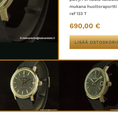
mukana huoltoraportti
ref 133 T
690,00
€
LISÄÄ OSTOSKORI