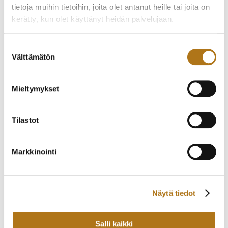
225,00
€
1 550,00
€
tietoja muihin tietoihin, joita olet antanut heille tai joita on
kerätty, kun olet käyttänyt heidän palvelujaan.
Tietosuojaseloste >
Suostumuksen
Välttämätön
valinta
Mieltymykset
Tilastot
W.RUDKJOBIN-001
ELGIN-009 JUNAKELLO
VUODELTA 1909
Markkinointi
255,00
€
265,00
€
Näytä tiedot
Salli kaikki