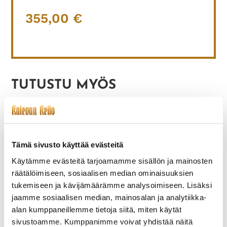
355,00
€
TUTUSTU MYÖS
Tämä sivusto käyttää evästeitä
Käytämme evästeitä tarjoamamme sisällön ja mainosten
räätälöimiseen, sosiaalisen median ominaisuuksien
tukemiseen ja kävijämäärämme analysoimiseen. Lisäksi
jaamme sosiaalisen median, mainosalan ja analytiikka-
ARSA KÄYTTÄMÄTÖN
WALTHAM-005
alan kumppaneillemme tietoja siitä, miten käytät
TASKUKELLO
VUODELTA 1924
sivustoamme. Kumppanimme voivat yhdistää näitä