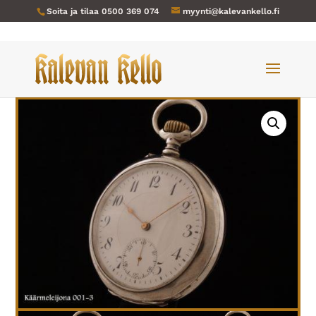
Soita ja tilaa
0500 369 074
myynti@kalevankello.fi
Verkkokauppa
/
Taskukellot
/ Käärmeleijona-001