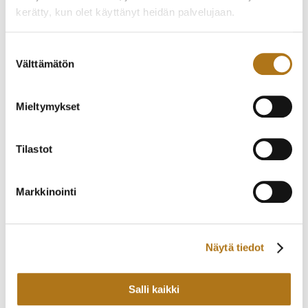
BIG DATE
NOIN V2000
kerätty, kun olet käyttänyt heidän palvelujaan.
2 200,00
€
900,00
€
Tietosuojaseloste >
Suostumuksen
Välttämätön
valinta
Mieltymykset
Tilastot
Markkinointi
FREDERIQUE
FLORA-003
CONSTANT-003-NOS
125,00
€
SLIMLINE CLASSIC
Näytä tiedot
1 150,00
€
Salli kaikki