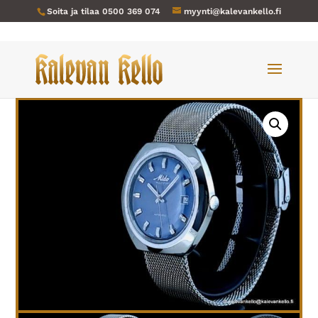
Soita ja tilaa
0500 369 074
myynti@kalevankello.fi
Verkkokauppa
/
Miesten kellot
/ Mido-010 Multifort