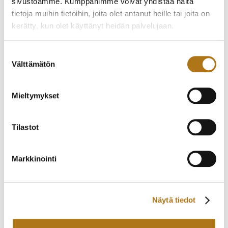
sivustoamme. Kumppanimme voivat yhdistää näitä
tietoja muihin tietoihin, joita olet antanut heille tai joita on
kerätty, kun olet käyttänyt heidän palvelujaan.
FLORA-003
ETERNA-242 2000
CENTENAIRE 71
125,00
€
Tietosuojaseloste >
Suostumuksen
235,00
€
Välttämätön
valinta
Mieltymykset
Tilastot
Markkinointi
ATMOSTIC-004
ETERNA-257-NOS
Näytä tiedot
SWISSKING
GALAXIS
190,00
€
650,00
€