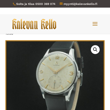
Soita ja tilaa
0500 369 074
myynti@kalevankello.fi
Verkkokauppa
/
Miesten kellot
/ Omega-939 vuodelta
1956