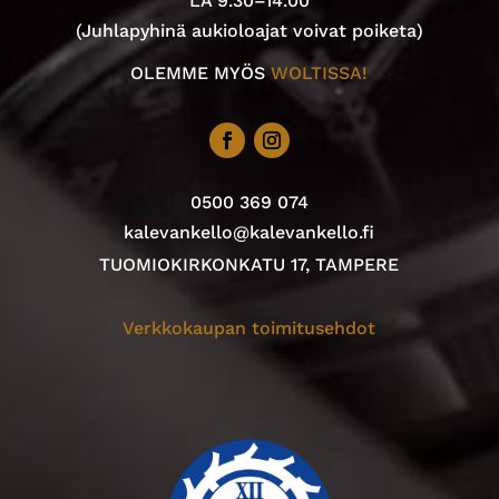
LA 9.30–14.00
(Juhlapyhinä aukioloajat voivat poiketa)
OLEMME MYÖS
WOLTISSA!
0500 369 074
kalevankello@kalevankello.fi
TUOMIOKIRKONKATU 17, TAMPERE
Verkkokaupan toimitusehdot