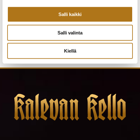
ETERNA-221-NOS
ETERNA-275 VUODELTA
GALAXIS
1972
Salli kaikki
675,00
€
450,00
€
Salli valinta
Kiellä