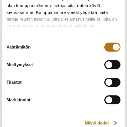
alan kumppaneillemme tietoja siitä, miten käytät
sivustoamme. Kumppanimme voivat yhdistää näitä
tietoja muihin tietoihin, joita olet antanut heille tai joita on
kerätty, kun olet käyttänyt heidän palvelujaan.
Tietosuojaseloste >
Suostumuksen
ETERNA-253-NOS
CINY-003
Välttämätön
HIENO PUKUKELLO
valinta
245,00
€
300,00
€
Mieltymykset
Tilastot
Markkinointi
Näytä tiedot