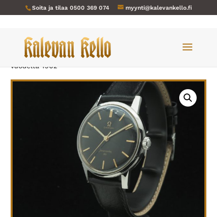
Soita ja tilaa
0500 369 074
myynti@kalevankello.fi
Verkkokauppa
/
Miesten kellot
/ Omega-971 Seamaster 30
vuodelta 1962