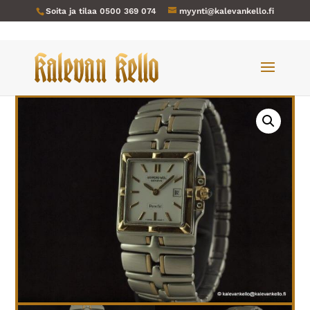
Soita ja tilaa
0500 369 074
myynti@kalevankello.fi
Verkkokauppa
/
Miesten kellot
/ Raymond Weil-018