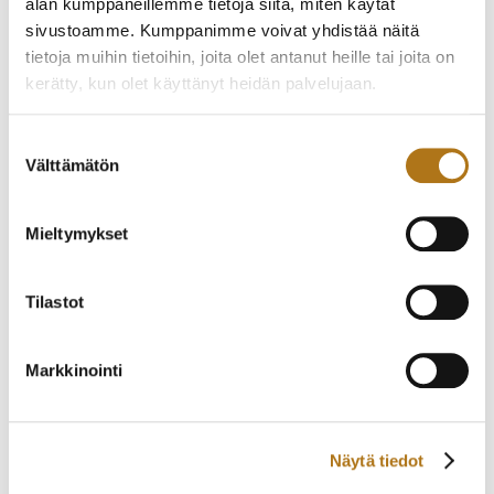
alan kumppaneillemme tietoja siitä, miten käytät
sivustoamme. Kumppanimme voivat yhdistää näitä
ELGE-001 VANHA
ETERNA-274 ETERNA-
tietoja muihin tietoihin, joita olet antanut heille tai joita on
KRONO
MATIC
kerätty, kun olet käyttänyt heidän palvelujaan.
535,00
€
530,00
€
Tietosuojaseloste >
Suostumuksen
Välttämätön
valinta
Mieltymykset
Tilastot
Markkinointi
ETERNA-096 ETERNA-
CITIZEN-032 NEW
MATIC
MASTER
330,00
€
140,00
€
Näytä tiedot