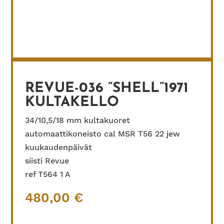
REVUE-036 ”SHELL”1971
KULTAKELLO
34/10,5/18 mm kultakuoret
automaattikoneisto cal MSR T56 22 jew
kuukaudenpäivät
siisti Revue
ref T564 1 A
480,00
€