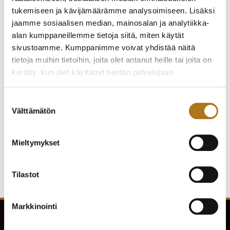
tukemiseen ja kävijämäärämme analysoimiseen. Lisäksi
jaamme sosiaalisen median, mainosalan ja analytiikka-
alan kumppaneillemme tietoja siitä, miten käytät
sivustoamme. Kumppanimme voivat yhdistää näitä
tietoja muihin tietoihin, joita olet antanut heille tai joita on
kerätty, kun olet käyttänyt heidän palvelujaan.
ETERNA-083 ETERNA-
ETERNA-096 ETERNA-
Tietosuojaseloste >
Suostumuksen
MATIC
MATIC
Välttämätön
valinta
330,00
€
330,00
€
Mieltymykset
Tilastot
Markkinointi