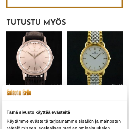
TUTUSTU MYÖS
ETERNA-028 ETERNA-
ETERNA-255-NOS
MATIC
TYYLIKÄS PUKUKELLO
265,00
€
290,00
€
Tämä sivusto käyttää evästeitä
Käytämme evästeitä tarjoamamme sisällön ja mainosten
räätälöimiseen, sosiaalisen median ominaisuuksien