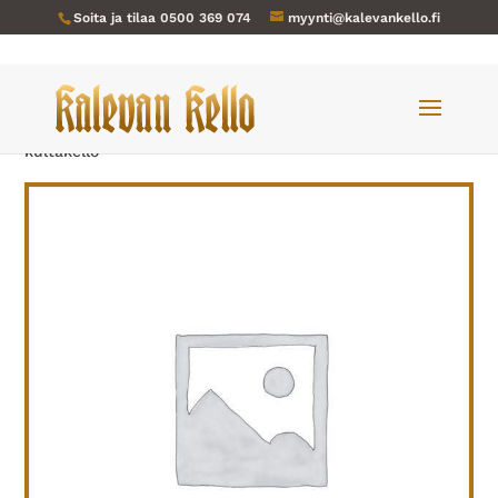
Soita ja tilaa
0500 369 074
myynti@kalevankello.fi
Verkkokauppa
/
Miesten kellot
/ Revue-036 ”shell”1971
kultakello