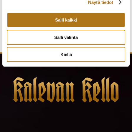
290,00
€
Näytä tiedot
1 150,00
€
Salli kaikki
Salli valinta
Kiellä