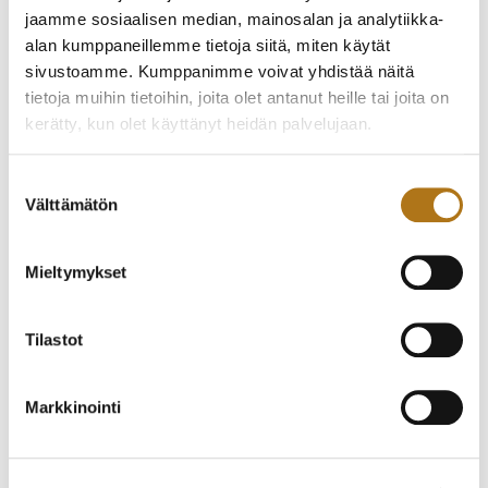
jaamme sosiaalisen median, mainosalan ja analytiikka-
alan kumppaneillemme tietoja siitä, miten käytät
sivustoamme. Kumppanimme voivat yhdistää näitä
tietoja muihin tietoihin, joita olet antanut heille tai joita on
ETERNA-028 ETERNA-
ETERNA-096 ETERNA-
MATIC
MATIC
kerätty, kun olet käyttänyt heidän palvelujaan.
265,00
€
330,00
€
Tietosuojaseloste >
Suostumuksen
Välttämätön
valinta
Mieltymykset
Tilastot
Markkinointi
ETERNA-255-NOS
FREDERIQUE
TYYLIKÄS PUKUKELLO
CONSTANT-003-NOS
SLIMLINE CLASSIC