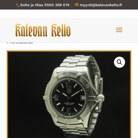
Soita ja tilaa
0500 369 074
myynti@kalevankello.fi
Verkkokauppa
/
Miesten kellot
/ TAG-HEUER-029
Professional