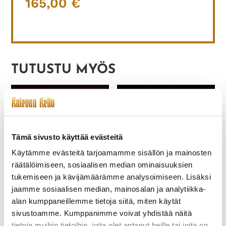
165,00
€
TUTUSTU MYÖS
Tämä sivusto käyttää evästeitä
Käytämme evästeitä tarjoamamme sisällön ja mainosten
räätälöimiseen, sosiaalisen median ominaisuuksien
tukemiseen ja kävijämäärämme analysoimiseen. Lisäksi
jaamme sosiaalisen median, mainosalan ja analytiikka-
ETERNA-082
CORUM-001
MONTEREY
BUCKINGHAM
alan kumppaneillemme tietoja siitä, miten käytät
sivustoamme. Kumppanimme voivat yhdistää näitä
730,00
€
1 950,00
€
tietoja muihin tietoihin, joita olet antanut heille tai joita on