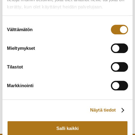
kerätty, kun olet käyttänyt heidän palvelujaan.
Tietosuojaseloste >
Suostumuksen
Välttämätön
valinta
Mieltymykset
Tilastot
ETERNA-205 VAUGHAN
CITIZEN-032 NEW
BIG DATE
MASTER
Markkinointi
2 200,00
€
140,00
€
Näytä tiedot
Salli kaikki