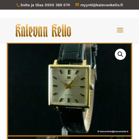
Soita ja tilaa
0500 369 074
myynti@kalevankello.fi
Verkkokauppa
/
Miesten kellot
/ Tissot-084 Seastar