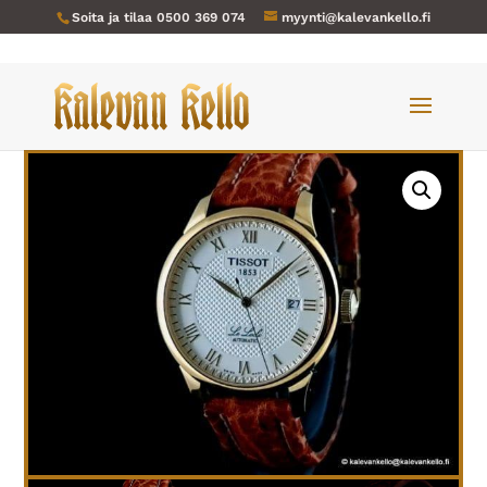
Soita ja tilaa
0500 369 074
myynti@kalevankello.fi
Verkkokauppa
/
Miesten kellot
/ Tissot-133 Le Locle