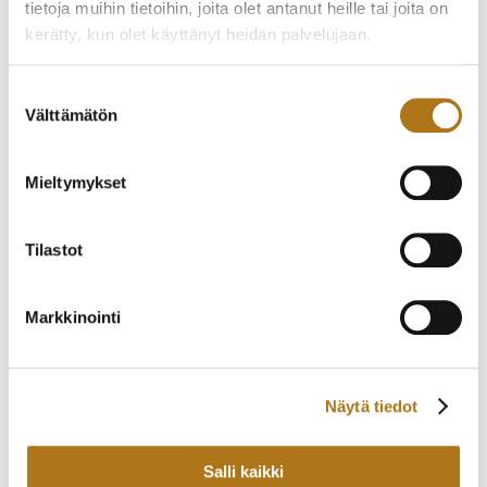
tietoja muihin tietoihin, joita olet antanut heille tai joita on
EBEL-002 SPORTWAVE,
CINY-003
kerätty, kun olet käyttänyt heidän palvelujaan.
NOIN V2000
245,00
€
900,00
€
Tietosuojaseloste >
Suostumuksen
Välttämätön
valinta
Mieltymykset
Tilastot
Markkinointi
ETERNA-205 VAUGHAN
ETERNA-274 ETERNA-
BIG DATE
MATIC
Näytä tiedot
2 200,00
€
530,00
€
Salli kaikki