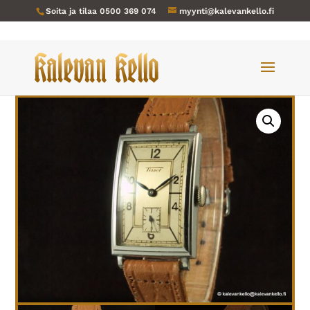
Soita ja tilaa
0500 369 074
myynti@kalevankello.fi
Verkkokauppa
/
Miesten kellot
/ Tissot-138