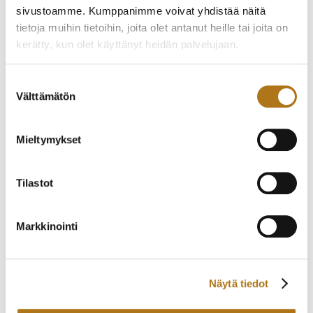
ETERNA-083 ETERNA-
ERWAL-001
sivustoamme. Kumppanimme voivat yhdistää näitä
MATIC
tietoja muihin tietoihin, joita olet antanut heille tai joita on
590,00
€
330,00
€
kerätty, kun olet käyttänyt heidän palvelujaan.
Tietosuojaseloste >
Suostumuksen
Välttämätön
valinta
Mieltymykset
Tilastot
Markkinointi
ETERNA-275 VUODELTA
ETERNA-255-NOS
1972
TYYLIKÄS PUKUKELLO
450,00
€
290,00
€
Näytä tiedot