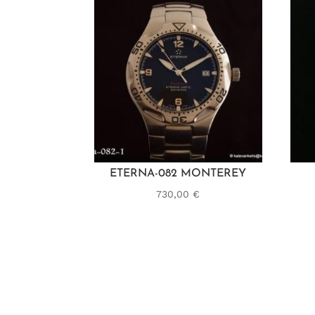
ETERNA-082 MONTEREY
730,00
€