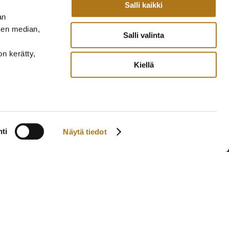
Salli kaikki
an
sen median,
Salli valinta
on kerätty,
Kiellä
ti
Näytä tiedot