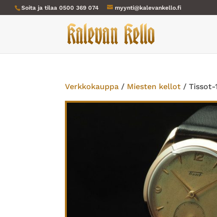
Soita ja tilaa
0500 369 074
myynti@kalevankello.fi
Verkkokauppa
/
Miesten kellot
/ Tissot-