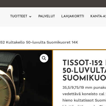
TUOTTEET
PALVELUT
LAHJAKORTTI
KANTA-A
152 Kultakello 50-luvulta Suomikuoret 14K
TISSOT-15
50-LUVULT
SUOMIKUO
35,5/9,75/19 mm punak
vedettävä koneisto cal 
hieno kultatissot Suomi