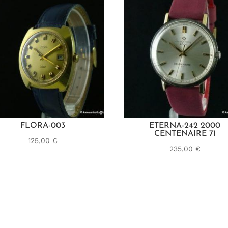
FLORA-003
ETERNA-242 2000
CENTENAIRE 71
125,00
€
235,00
€