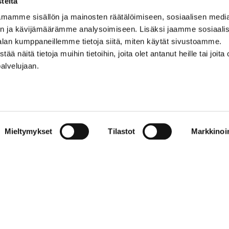
teitä
mamme sisällön ja mainosten räätälöimiseen, sosiaalisen medi
0500 369 074
n ja kävijämäärämme analysoimiseen. Lisäksi jaamme sosiaali
kalevankello@kalevankello.fi
alan kumppaneillemme tietoja siitä, miten käytät sivustoamme.
TUOMIOKIRKONKATU 17, TAMPERE
näitä tietoja muihin tietoihin, joita olet antanut heille tai joita 
palvelujaan.
Verkkokaupan toimitusehdot
Mieltymykset
Tilastot
Markkinoin
© 2023 Kalevan Kello