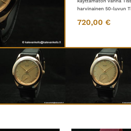
käyttämätön vanha Tis
harvinainen 50-luvun T
720,00
€