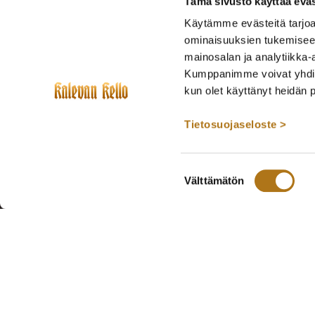
Tämä sivusto käyttää eväs
Käytämme evästeitä tarjoa
ominaisuuksien tukemisee
mainosalan ja analytiikka-
Kumppanimme voivat yhdistää 
kun olet käyttänyt heidän 
Tietosuojaseloste >
Suostumuksen
Välttämätön
valinta