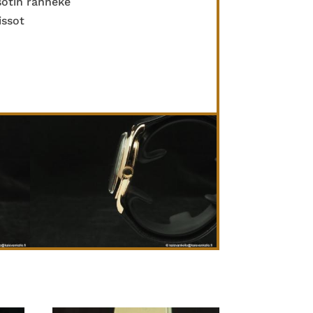
sotin ranneke
issot