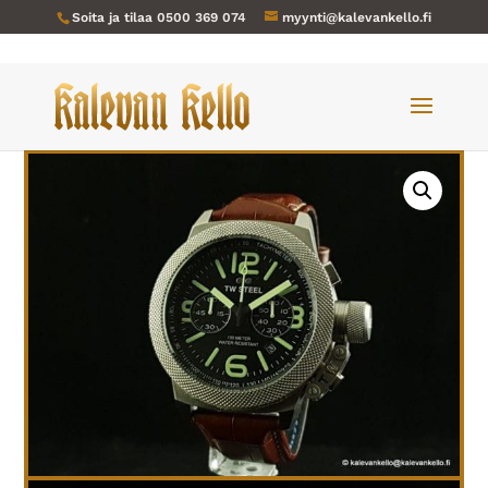
Soita ja tilaa
0500 369 074
myynti@kalevankello.fi
Verkkokauppa
/
Miesten kellot
/ TW Steel-001 CS24