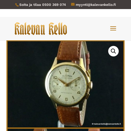
Soita ja tilaa
0500 369 074
myynti@kalevankello.fi
Verkkokauppa
/
Miesten kellot
/ Ultimor-001 kultakrono