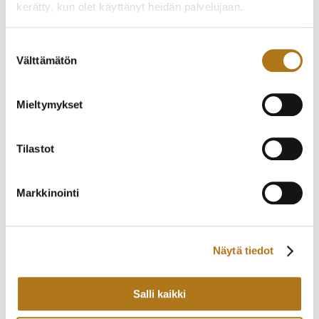
HIENO PUKUKELLO
kerätty, kun olet käyttänyt heidän palvelujaan.
245,00
€
300,00
€
Tietosuojaseloste >
Suostumuksen
Välttämätön
valinta
Mieltymykset
Tilastot
Markkinointi
ETERNA-083 ETERNA-
ETERNA-082
MATIC
MONTEREY
330,00
€
730,00
€
Näytä tiedot
Salli kaikki