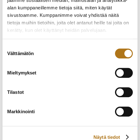
jaamme sosiaalisen median, mainosalan ja analytiikka-
alan kumppaneillemme tietoja siitä, miten käytät
sivustoamme. Kumppanimme voivat yhdistää näitä
tietoja muihin tietoihin, joita olet antanut heille tai joita on
ARSA KÄYTTÄMÄTÖN
HY MOSER&CIE-004
kerätty, kun olet käyttänyt heidän palvelujaan.
TASKUKELLO
465,00
€
225,00
€
Tietosuojaseloste >
Suostumuksen
Välttämätön
valinta
Mieltymykset
Tilastot
Markkinointi
ROBERT FRAME-001
ZENITH-007 BILLODES
430,00
€
390,00
€
Näytä tiedot