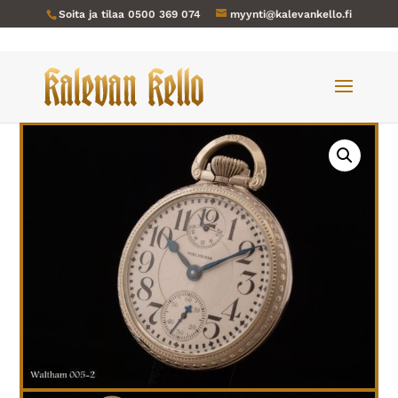
Soita ja tilaa
0500 369 074
myynti@kalevankello.fi
Verkkokauppa
/
Taskukellot
/ Waltham-005 vuodelta 1924