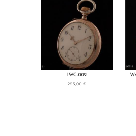
IWC-002
W
295,00
€