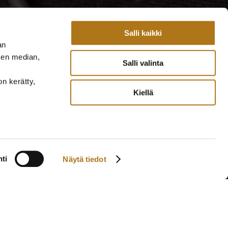
Salli kaikki
an
sen median,
Salli valinta
on kerätty,
Kiellä
ti
Näytä tiedot