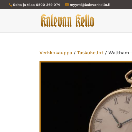
Soita ja tilaa
0500 369 074
myynti@kalevankello.fi
Verkkokauppa
/
Taskukellot
/ Waltham-0