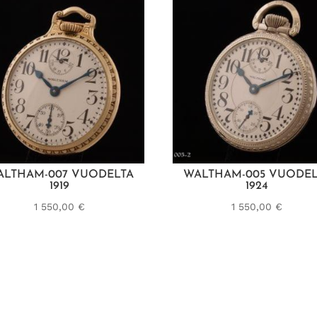
ALTHAM-007 VUODELTA
WALTHAM-005 VUODEL
1919
1924
1 550,00
€
1 550,00
€