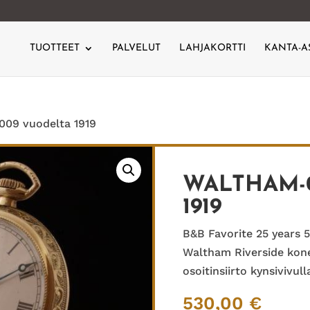
TUOTTEET
PALVELUT
LAHJAKORTTI
KANTA-A
09 vuodelta 1919
WALTHAM-
1919
B&B Favorite 25 years 
Waltham Riverside kone
osoitinsiirto kynsivivull
530,00
€