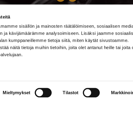
0500 369 074
teitä
kalevankello@kalevankello.fi
mamme sisällön ja mainosten räätälöimiseen, sosiaalisen medi
TUOMIOKIRKONKATU 17, TAMPERE
n ja kävijämäärämme analysoimiseen. Lisäksi jaamme sosiaali
alan kumppaneillemme tietoja siitä, miten käytät sivustoamme.
Verkkokaupan toimitusehdot
näitä tietoja muihin tietoihin, joita olet antanut heille tai joita 
palvelujaan.
Mieltymykset
Tilastot
Markkinoin
© 2023 Kalevan Kello