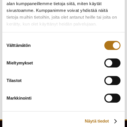
alan kumppaneillemme tietoja siitä, miten käytät
sivustoamme. Kumppanimme voivat yhdistää näitä
tietoja muihin tietoihin, joita olet antanut heille tai joita on
kerätty, kun olet käyttänyt heidän palvelujaan.
Tietosuojaseloste >
Suostumuksen
Välttämätön
valinta
CHRONO P.W.C
UM KÄYTTÄMÄTÖN
KÄYTTÄMÄTÖN
TASKUKELLO
Mieltymykset
TASKUKELLO
220,00
€
330,00
€
Tilastot
Markkinointi
Näytä tiedot