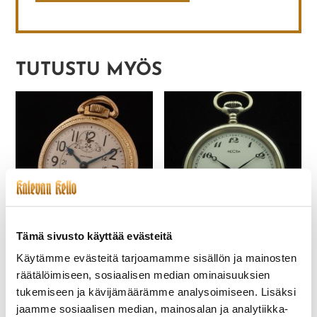
TUTUSTU MYÖS
Tämä sivusto käyttää evästeitä
WALTHAM-008
RECTA KÄYTTÄMÄTÖN
VUODELTA 1928
TASKUKELLO
Käytämme evästeitä tarjoamamme sisällön ja mainosten
1 550,00
€
330,00
€
räätälöimiseen, sosiaalisen median ominaisuuksien
tukemiseen ja kävijämäärämme analysoimiseen. Lisäksi
jaamme sosiaalisen median, mainosalan ja analytiikka-