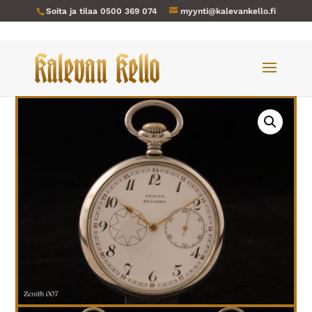
Soita ja tilaa
0500 369 074
myynti@kalevankello.fi
Verkkokauppa
/
Taskukellot
/ Zenith-007 Billodes