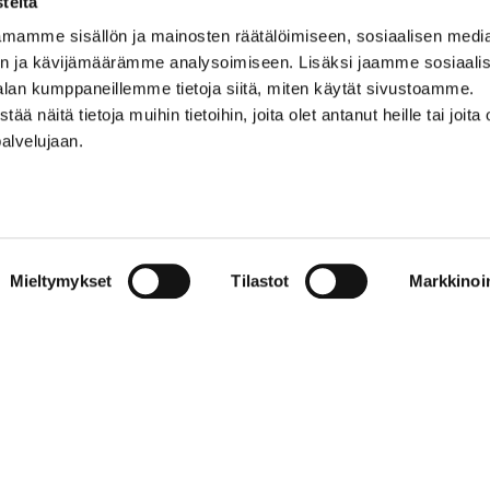
teitä
mamme sisällön ja mainosten räätälöimiseen, sosiaalisen medi
0500 369 074
n ja kävijämäärämme analysoimiseen. Lisäksi jaamme sosiaali
kalevankello@kalevankello.fi
alan kumppaneillemme tietoja siitä, miten käytät sivustoamme.
TUOMIOKIRKONKATU 17, TAMPERE
näitä tietoja muihin tietoihin, joita olet antanut heille tai joita 
palvelujaan.
Verkkokaupan toimitusehdot
Mieltymykset
Tilastot
Markkinoin
© 2023 Kalevan Kello