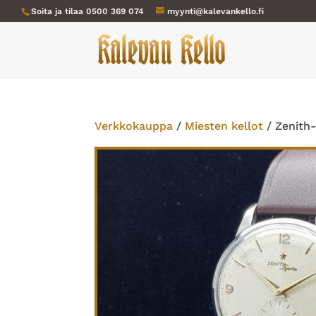
Soita ja tilaa
0500 369 074
myynti@kalevankello.fi
Verkkokauppa
/
Miesten kellot
/ Zenith