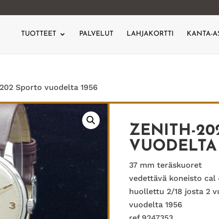
TUOTTEET
PALVELUT
LAHJAKORTTI
KANTA-A
-202 Sporto vuodelta 1956
ZENITH-20
VUODELTA 
37 mm teräskuoret
vedettävä koneisto cal
huollettu 2/18 josta 2 
vuodelta 1956
ref 9247353