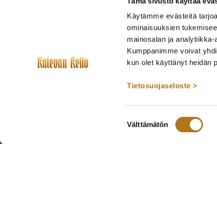
Tämä sivusto käyttää eväs
Käytämme evästeitä tarjoa
ominaisuuksien tukemisee
mainosalan ja analytiikka-
Kumppanimme voivat yhdistää 
kun olet käyttänyt heidän 
Tietosuojaseloste >
Suostumuksen
Välttämätön
valinta