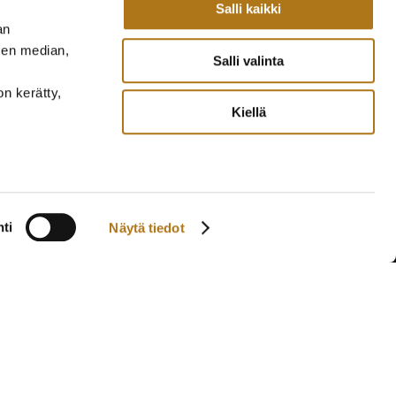
Salli kaikki
an
sen median,
Salli valinta
on kerätty,
Kiellä
ti
Näytä tiedot