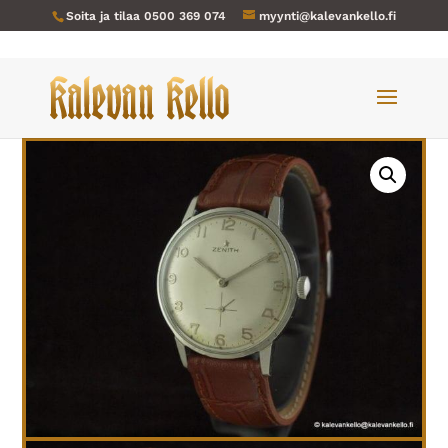
Soita ja tilaa
0500 369 074
myynti@kalevankello.fi
Verkkokauppa
/
Miesten kellot
/ Zenith-273 vuodelta 1965