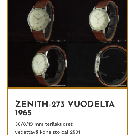
ZENITH-273 VUODELTA
1965
36/8/19 mm teräskuoret
vedettävä koneisto cal 2531