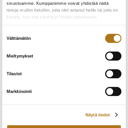
NOIN V2000
sivustoamme. Kumppanimme voivat yhdistää näitä
125,00
€
900,00
€
tietoja muihin tietoihin, joita olet antanut heille tai joita on
kerätty, kun olet käyttänyt heidän palvelujaan.
Tietosuojaseloste >
Suostumuksen
Välttämätön
valinta
Mieltymykset
Tilastot
ELGE-001 VANHA
FREDERIQUE
KRONO
CONSTANT-003-NOS
Markkinointi
SLIMLINE CLASSIC
535,00
€
1 150,00
€
Näytä tiedot