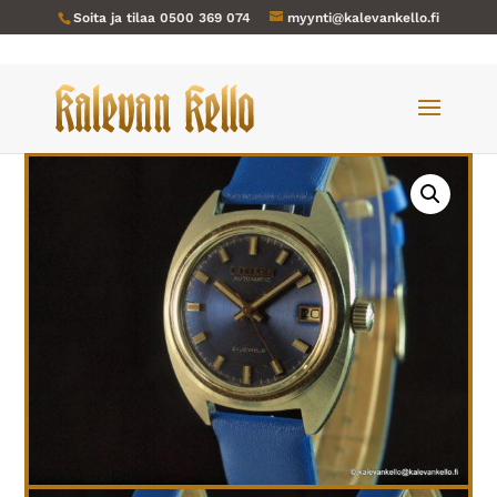
Soita ja tilaa
0500 369 074
myynti@kalevankello.fi
Verkkokauppa
/
Miesten kellot
/ Citizen-037