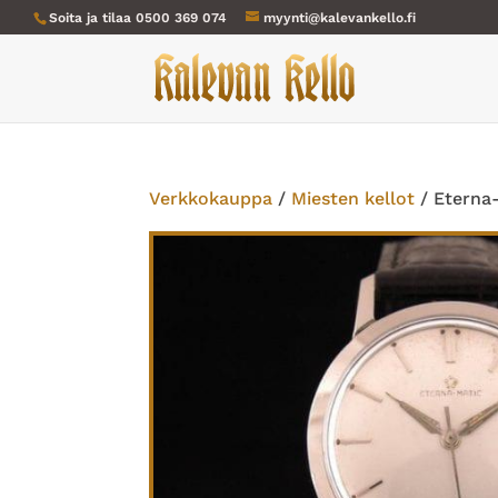
Soita ja tilaa
0500 369 074
myynti@kalevankello.fi
Verkkokauppa
/
Miesten kellot
/ Eterna