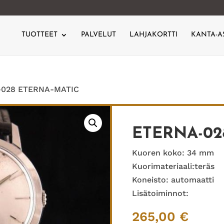
TUOTTEET
PALVELUT
LAHJAKORTTI
KANTA-A
-028 ETERNA-MATIC
ETERNA-02
Kuoren koko: 34 mm
Kuorimateriaali:teräs
Koneisto: automaatti
Lisätoiminnot:
265,00
€