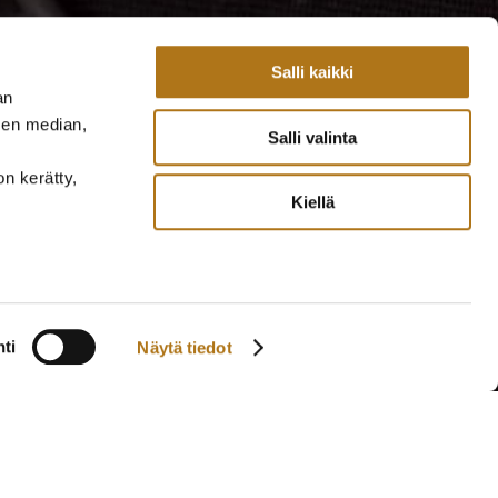
Salli kaikki
an
sen median,
Salli valinta
on kerätty,
Kiellä
ti
Näytä tiedot