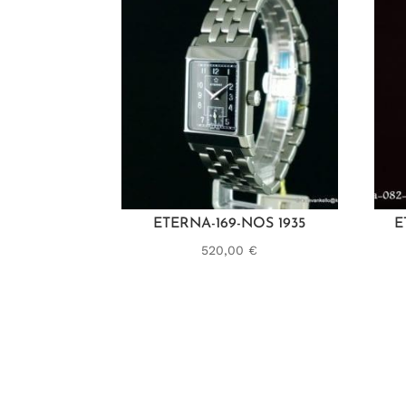
ETERNA-169-NOS 1935
E
520,00
€