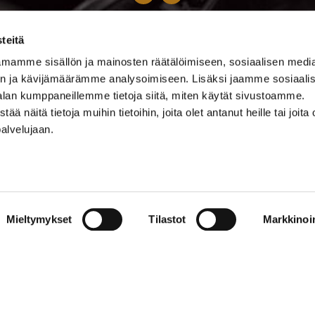
0500 369 074
teitä
kalevankello@kalevankello.fi
mamme sisällön ja mainosten räätälöimiseen, sosiaalisen medi
TUOMIOKIRKONKATU 17, TAMPERE
n ja kävijämäärämme analysoimiseen. Lisäksi jaamme sosiaali
alan kumppaneillemme tietoja siitä, miten käytät sivustoamme.
Verkkokaupan toimitusehdot
näitä tietoja muihin tietoihin, joita olet antanut heille tai joita 
palvelujaan.
Mieltymykset
Tilastot
Markkinoin
© 2023 Kalevan Kello