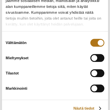
jaamme sosiaalisen median, mainosalan ja analytiikka-
alan kumppaneillemme tietoja siitä, miten käytät
sivustoamme. Kumppanimme voivat yhdistää näitä
tietoja muihin tietoihin, joita olet antanut heille tai joita on
CORUM-001
ETERNA-257-NOS
kerätty, kun olet käyttänyt heidän palvelujaan.
BUCKINGHAM
GALAXIS
1 950,00
€
650,00
€
Tietosuojaseloste >
Suostumuksen
Välttämätön
valinta
Mieltymykset
Tilastot
Markkinointi
ETERNA-275 VUODELTA
CINY-003
1972
245,00
€
Näytä tiedot
450,00
€