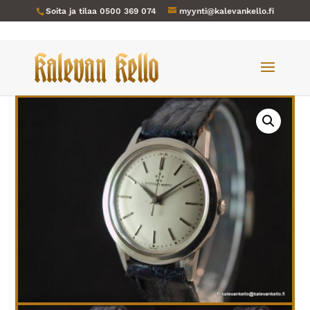
Soita ja tilaa
0500 369 074
myynti@kalevankello.fi
Verkkokauppa
/
Miesten kellot
/ Eterna-096 Eterna-Matic