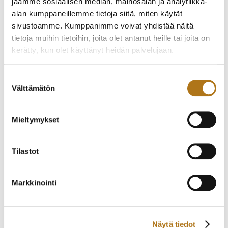
jaamme sosiaalisen median, mainosalan ja analytiikka-
alan kumppaneillemme tietoja siitä, miten käytät
sivustoamme. Kumppanimme voivat yhdistää näitä
CERTINA-134
TISSOT-138
tietoja muihin tietoihin, joita olet antanut heille tai joita on
ARGONAUT 220
490,00
€
VUODELTA 1969
kerätty, kun olet käyttänyt heidän palvelujaan.
190,00
€
Tietosuojaseloste >
Suostumuksen
Välttämätön
valinta
Mieltymykset
Tilastot
Markkinointi
HAMILTON-001 VANHA
ETERNA-292-NOS
VINTAGEKELLO
SAHIDA
360,00
€
800,00
€
Näytä tiedot