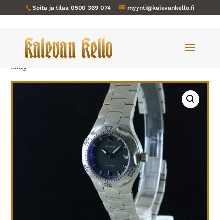
Soita ja tilaa
0500 369 074
myynti@kalevankello.fi
Verkkokauppa
/
Naisten kellot
/ Eterna-167-NOS Monterey
Lady