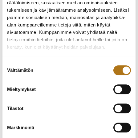
räätälöimiseen, sosiaalisen median ominaisuuksien
tukemiseen ja kävijämäärämme analysoimiseen. Lisäksi
jaamme sosiaalisen median, mainosalan ja analytiikka-
alan kumppaneillemme tietoja siitä, miten käytät
sivustoamme. Kumppanimme voivat yhdistää näitä
tietoja muihin tietoihin, joita olet antanut heille tai joita on
kerätty, kun olet käyttänyt heidän palvelujaan.
HAMILTON-001 VANHA
ETERNA-211-NOS 1935
Tietosuojaseloste >
Suostumuksen
VINTAGEKELLO
TIMANTTITAULULLA
Välttämätön
valinta
360,00
€
770,00
€
Mieltymykset
Tilastot
Markkinointi