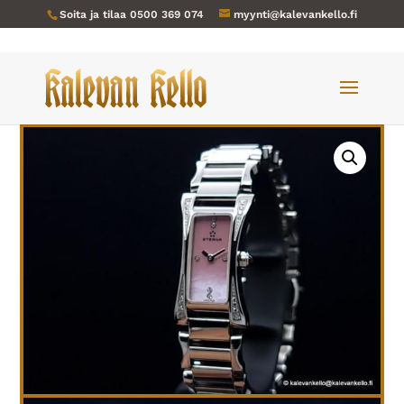
Soita ja tilaa
0500 369 074
myynti@kalevankello.fi
Verkkokauppa
/
Naisten kellot
/ Eterna-292-NOS Sahida