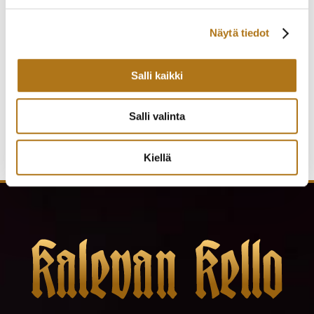
Näytä tiedot
ETERNA-289-NOS
AUGUSTE REYMOND-
ATHENA KULTAKELLO
001 CHARLESTON
990,00
€
625,00
€
Salli kaikki
Salli valinta
Kiellä