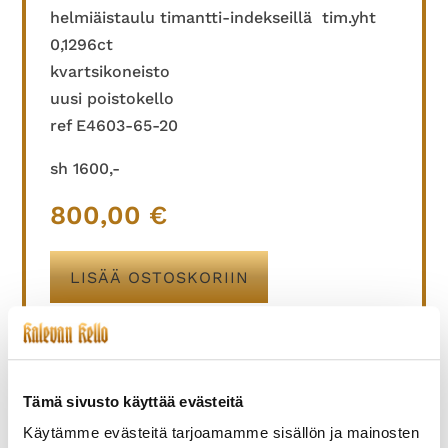
helmiäistaulu timantti-indekseillä tim.yht
0,1296ct
kvartsikoneisto
uusi poistokello
ref E4603-65-20
sh 1600,-
800,00
€
LISÄÄ OSTOSKORIIN
TUTUSTU MYÖS
Tämä sivusto käyttää evästeitä
Käytämme evästeitä tarjoamamme sisällön ja mainosten