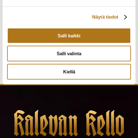
Näytä tiedot
ETERNA-274 ETERNA-
ELGE-001 VANHA
MATIC
KRONO
Salli kaikki
530,00
€
535,00
€
Salli valinta
Kiellä