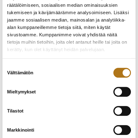
räätälöimiseen, sosiaalisen median ominaisuuksien
tukemiseen ja kävijämäärämme analysoimiseen. Lisäksi
jaamme sosiaalisen median, mainosalan ja analytiikka-
alan kumppaneillemme tietoja siitä, miten käytät
sivustoamme. Kumppanimme voivat yhdistää näitä
tietoja muihin tietoihin, joita olet antanut heille tai joita on
kerätty, kun olet käyttänyt heidän palvelujaan.
ERWAL-001
ETERNA-083 ETERNA-
Tietosuojaseloste >
Suostumuksen
MATIC
Välttämätön
590,00
€
valinta
330,00
€
Mieltymykset
Tilastot
Markkinointi