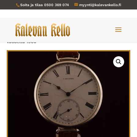
Soita ja tilaa
0500 369 074
myynti@kalevankello.fi
Verkkokauppa
/
Miesten kellot
/ J. Blondel-001 noin
vuodelta 1900