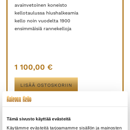
avainvetoinen koneisto
kellotaulussa hiushalkeamia
kello noin vuodelta 1900
ensimmäisiä rannekelloja
1 100,00
€
LISÄÄ OSTOSKORIIN
Tämä sivusto käyttää evästeitä
TUTUSTU MYÖS
Käytämme evästeitä tarjoamamme sisällön ja mainosten