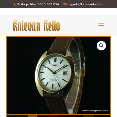
Soita ja tilaa
0500 369 074
myynti@kalevankello.fi
Verkkokauppa
/
Miesten kellot
/ Longines-078 Flagship