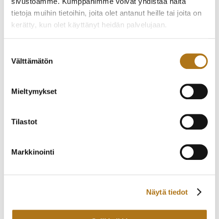
1972
sivustoamme. Kumppanimme voivat yhdistää näitä
340,00
€
tietoja muihin tietoihin, joita olet antanut heille tai joita on
450,00
€
kerätty, kun olet käyttänyt heidän palvelujaan.
Tietosuojaseloste >
Suostumuksen
Välttämätön
valinta
Mieltymykset
Tilastot
ETERNA-205 VAUGHAN
CINY-003
Markkinointi
BIG DATE
245,00
€
2 200,00
€
Näytä tiedot