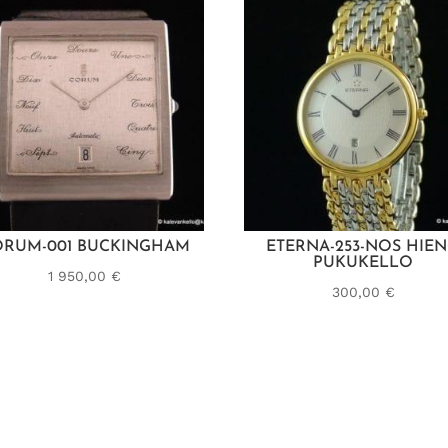
ORUM-001 BUCKINGHAM
ETERNA-253-NOS HIE
PUKUKELLO
1 950,00
€
300,00
€