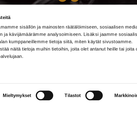
0500 369 074
teitä
kalevankello@kalevankello.fi
mamme sisällön ja mainosten räätälöimiseen, sosiaalisen medi
TUOMIOKIRKONKATU 17, TAMPERE
n ja kävijämäärämme analysoimiseen. Lisäksi jaamme sosiaali
alan kumppaneillemme tietoja siitä, miten käytät sivustoamme.
Verkkokaupan toimitusehdot
näitä tietoja muihin tietoihin, joita olet antanut heille tai joita 
palvelujaan.
Mieltymykset
Tilastot
Markkinoin
© 2023 Kalevan Kello