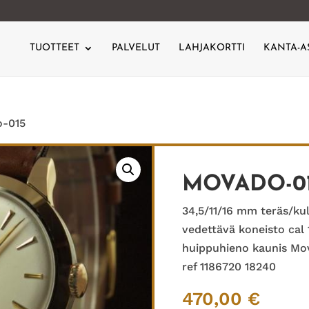
TUOTTEET
PALVELUT
LAHJAKORTTI
KANTA-A
o-015
MOVADO-0
34,5/11/16 mm teräs/ku
vedettävä koneisto cal 
huippuhieno kaunis Mov
ref 1186720 18240
470,00
€