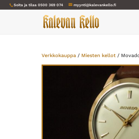
Soita ja tilaa
0500 369 074
myynti@kalevankello.fi
Verkkokauppa
/
Miesten kellot
/ Movad