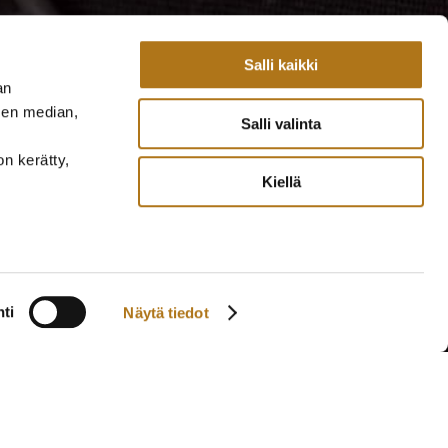
Salli kaikki
an
sen median,
Salli valinta
on kerätty,
Kiellä
ti
Näytä tiedot