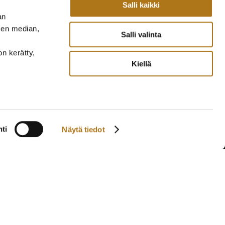
Salli kaikki
an
sen median,
Salli valinta
on kerätty,
Kiellä
ti
Näytä tiedot