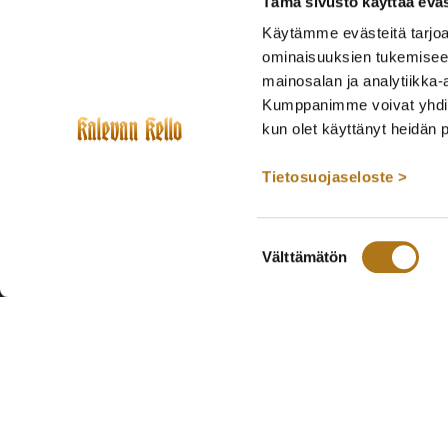
Tämä sivusto käyttää eväs
Käytämme evästeitä tarjoa
ominaisuuksien tukemisee
mainosalan ja analytiikka-
Kumppanimme voivat yhdistää 
kun olet käyttänyt heidän 
Tietosuojaseloste >
Suostumuksen
Välttämätön
valinta