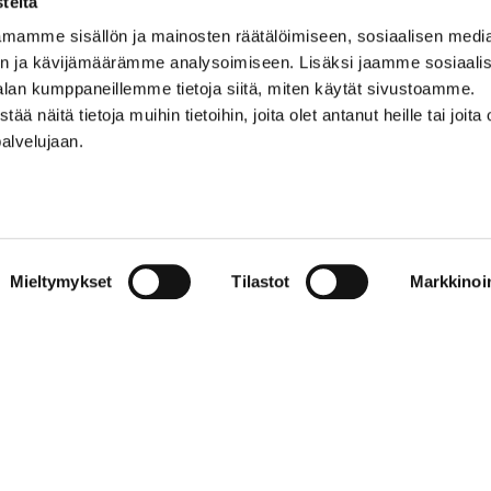
teitä
mamme sisällön ja mainosten räätälöimiseen, sosiaalisen medi
0500 369 074
n ja kävijämäärämme analysoimiseen. Lisäksi jaamme sosiaali
kalevankello@kalevankello.fi
alan kumppaneillemme tietoja siitä, miten käytät sivustoamme.
TUOMIOKIRKONKATU 17, TAMPERE
näitä tietoja muihin tietoihin, joita olet antanut heille tai joita 
palvelujaan.
Verkkokaupan toimitusehdot
Mieltymykset
Tilastot
Markkinoin
© 2023 Kalevan Kello