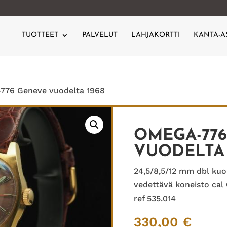
TUOTTEET
PALVELUT
LAHJAKORTTI
KANTA-A
776 Geneve vuodelta 1968
OMEGA-77
VUODELTA 
24,5/8,5/12 mm dbl kuo
vedettävä koneisto cal
ref 535.014
330,00
€