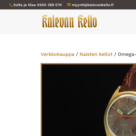
Soita ja tilaa
0500 369 074
myynti@kalevankello.fi
Verkkokauppa
/
Naisten kellot
/ Omega-