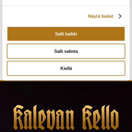
Näytä tiedot
EBEL-002 SPORTWAVE,
ETERNA-255-NOS
NOIN V2000
TYYLIKÄS PUKUKELLO
Salli kaikki
900,00
€
290,00
€
Salli valinta
Kiellä