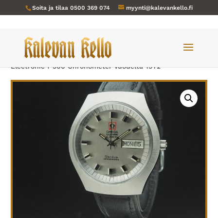
Soita ja tilaa
0500 369 074
myynti@kalevankello.fi
Verkkokauppa
/
Miesten kellot
/ Omega-881 Geneve
Electronic f 300 Chronometer vuodelta 1972