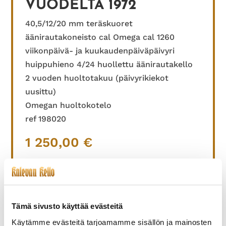
VUODELTA 1972
40,5/12/20 mm teräskuoret
äänirautakoneisto cal Omega cal 1260
viikonpäivä- ja kuukaudenpäiväpäivyri
huippuhieno 4/24 huollettu äänirautakello
2 vuoden huoltotakuu (päivyrikiekot
uusittu)
Omegan huoltokotelo
ref 198020
1 250,00
€
Tämä sivusto käyttää evästeitä
TUTUSTU MYÖS
Käytämme evästeitä tarjoamamme sisällön ja mainosten