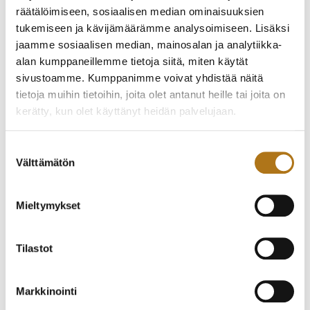
räätälöimiseen, sosiaalisen median ominaisuuksien
tukemiseen ja kävijämäärämme analysoimiseen. Lisäksi
jaamme sosiaalisen median, mainosalan ja analytiikka-
alan kumppaneillemme tietoja siitä, miten käytät
sivustoamme. Kumppanimme voivat yhdistää näitä
tietoja muihin tietoihin, joita olet antanut heille tai joita on
kerätty, kun olet käyttänyt heidän palvelujaan.
ETERNA-253-NOS
ETERNA-008
Tietosuojaseloste >
Suostumuksen
HIENO PUKUKELLO
Välttämätön
340,00
€
valinta
300,00
€
Mieltymykset
Tilastot
Markkinointi