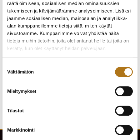
räätälöimiseen, sosiaalisen median ominaisuuksien
tukemiseen ja kävijämäärämme analysoimiseen. Lisäksi
jaamme sosiaalisen median, mainosalan ja analytiikka-
alan kumppaneillemme tietoja siitä, miten käytät
sivustoamme. Kumppanimme voivat yhdistää näitä
tietoja muihin tietoihin, joita olet antanut heille tai joita on
kerätty, kun olet käyttänyt heidän palvelujaan.
Tietosuojaseloste >
Suostumuksen
ETERNA-242 2000
ETERNA-083 ETERNA-
CENTENAIRE 71
MATIC
Välttämätön
valinta
235,00
€
330,00
€
Mieltymykset
Tilastot
Markkinointi