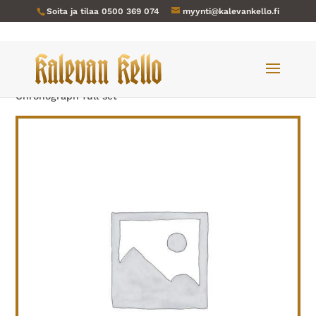
Soita ja tilaa
0500 369 074
myynti@kalevankello.fi
Verkkokauppa
/
Miesten kellot
/ Oris-009 BC4
Chronograph full set