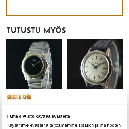
TUTUSTU MYÖS
ETERNA-221-NOS
ETERNA-096 ETERNA-
GALAXIS
MATIC
675,00
€
330,00
€
Tämä sivusto käyttää evästeitä
Käytämme evästeitä tarjoamamme sisällön ja mainosten