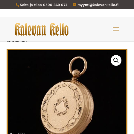
Soita ja tilaa
0500 369 074
myynti@kalevankello.fi
Verkkokauppa
/
Taskukellot
/ Robert-001 Geneve
kultakello