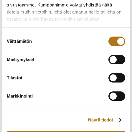
WALTHAM-005
KARHU TASKUKELLO
sivustoamme. Kumppanimme voivat yhdistää näitä
VUODELTA 1924
tietoja muihin tietoihin, joita olet antanut heille tai joita on
200,00
€
1 550,00
€
kerätty, kun olet käyttänyt heidän palvelujaan.
Tietosuojaseloste >
Suostumuksen
Välttämätön
valinta
Mieltymykset
Tilastot
Markkinointi
ROBERT FRAME-001
ARSA KÄYTTÄMÄTÖN
TASKUKELLO
430,00
€
225,00
€
Näytä tiedot