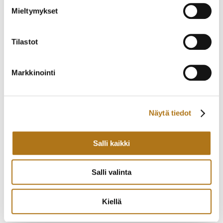
VUODELTA 1928
VUODELTA 1931
Mieltymykset
1 550,00
€
480,00
€
Tilastot
Markkinointi
Näytä tiedot
Salli kaikki
ZENITH-007 BILLODES
PERFECTA-001 NIELLO
390,00
€
630,00
€
Salli valinta
Kiellä