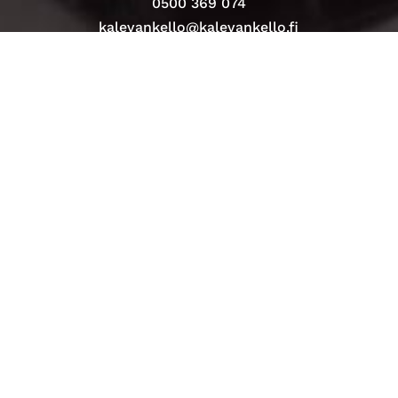
0500 369 074
kalevankello@kalevankello.fi
TUOMIOKIRKONKATU 17, TAMPERE
Verkkokaupan toimitusehdot