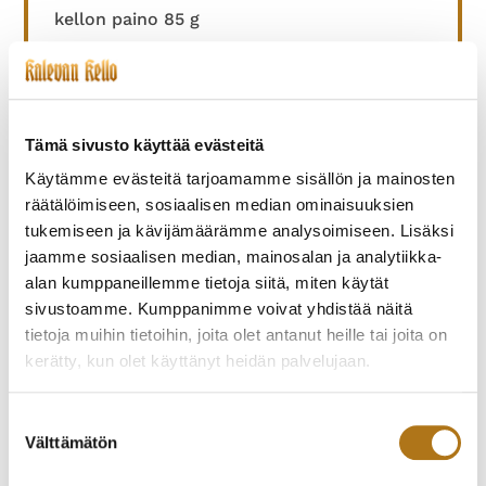
kellon paino 85 g
190,00
€
Tämä sivusto käyttää evästeitä
Käytämme evästeitä tarjoamamme sisällön ja mainosten
räätälöimiseen, sosiaalisen median ominaisuuksien
TUTUSTU MYÖS
tukemiseen ja kävijämäärämme analysoimiseen. Lisäksi
jaamme sosiaalisen median, mainosalan ja analytiikka-
alan kumppaneillemme tietoja siitä, miten käytät
sivustoamme. Kumppanimme voivat yhdistää näitä
tietoja muihin tietoihin, joita olet antanut heille tai joita on
kerätty, kun olet käyttänyt heidän palvelujaan.
Tietosuojaseloste >
Suostumuksen
Välttämätön
valinta
WALTHAM-008
ZENITH-020 PRIMA