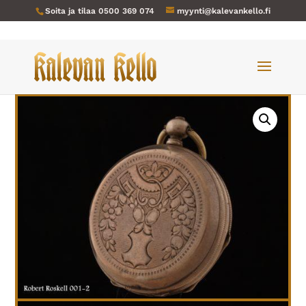
Soita ja tilaa
0500 369 074
myynti@kalevankello.fi
Verkkokauppa
/
Taskukellot
/ Robert Roskell-001 Liverpool