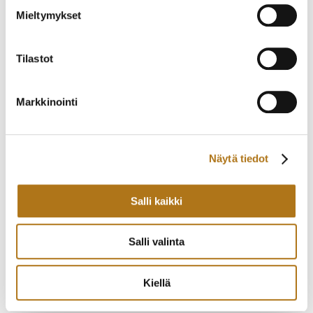
200,00
€
465,00
€
Mieltymykset
Tilastot
Markkinointi
Näytä tiedot
ARSA KÄYTTÄMÄTÖN
LINNEA-001 POLHEM
Salli kaikki
TASKUKELLO
240,00
€
225,00
€
Salli valinta
Kiellä