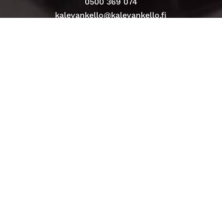
0500 369 074
kalevankello@kalevankello.fi
TUOMIOKIRKONKATU 17, TAMPERE
Verkkokaupan toimitusehdot