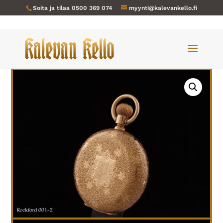
Soita ja tilaa
0500 369 074
myynti@kalevankello.fi
Verkkokauppa
/
Taskukellot
/ Rockford-001 kultakello