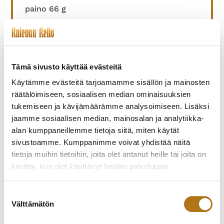
paino 66 g
900,00
€
Tämä sivusto käyttää evästeitä
Käytämme evästeitä tarjoamamme sisällön ja mainosten
räätälöimiseen, sosiaalisen median ominaisuuksien
TUTUSTU MYÖS
tukemiseen ja kävijämäärämme analysoimiseen. Lisäksi
jaamme sosiaalisen median, mainosalan ja analytiikka-
alan kumppaneillemme tietoja siitä, miten käytät
sivustoamme. Kumppanimme voivat yhdistää näitä
tietoja muihin tietoihin, joita olet antanut heille tai joita on
kerätty, kun olet käyttänyt heidän palvelujaan.
Tietosuojaseloste >
Suostumuksen
Välttämätön
valinta
KARHU TASKUKELLO
HY MOSER&CIE-004