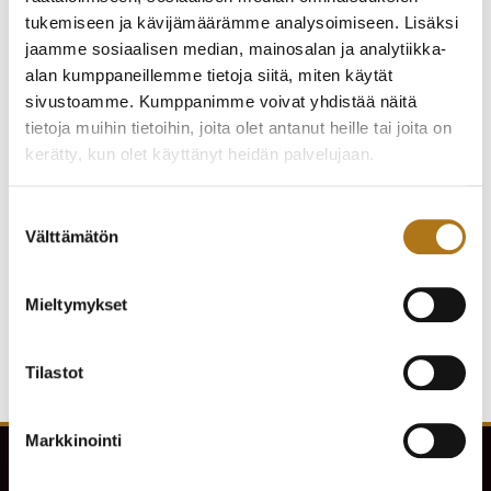
tukemiseen ja kävijämäärämme analysoimiseen. Lisäksi
jaamme sosiaalisen median, mainosalan ja analytiikka-
alan kumppaneillemme tietoja siitä, miten käytät
sivustoamme. Kumppanimme voivat yhdistää näitä
tietoja muihin tietoihin, joita olet antanut heille tai joita on
kerätty, kun olet käyttänyt heidän palvelujaan.
ETERNA-292-NOS
ETERNA-130 ETERNA-
Tietosuojaseloste >
Suostumuksen
SAHIDA
MATIC
Välttämätön
valinta
800,00
€
245,00
€
Mieltymykset
Tilastot
Markkinointi