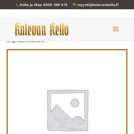
Soita ja tilaa
0500 369 074
myynti@kalevankello.fi
Verkkokauppa
/
Naisten kellot
/ Rotary-015-NOS
Originales Caviano