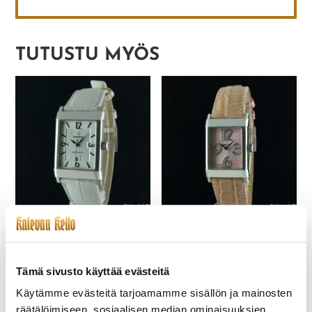
TUTUSTU MYÖS
ETERNA-219-NOS 1935
ETERNA-213-NOS 1935
LADY AUTOMAATTI
TIMANTTITAULULLA
775,00
€
770,00
€
Tämä sivusto käyttää evästeitä
Käytämme evästeitä tarjoamamme sisällön ja mainosten
räätälöimiseen, sosiaalisen median ominaisuuksien