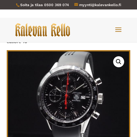
Soita ja tilaa
0500 369 074
myynti@kalevankello.fi
Verkkokauppa
/
Miesten kellot
/ TAG-HEUER-026 Carrera
calibre 16