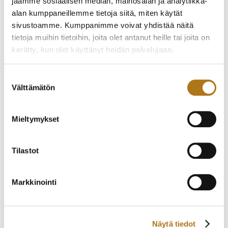
jaamme sosiaalisen median, mainosalan ja analytiikka-
alan kumppaneillemme tietoja siitä, miten käytät
sivustoamme. Kumppanimme voivat yhdistää näitä
tietoja muihin tietoihin, joita olet antanut heille tai joita on
ETERNA-083 ETERNA-
ETERNA-028 ETERNA-
kerätty, kun olet käyttänyt heidän palvelujaan.
MATIC
MATIC
330,00
€
265,00
€
Tietosuojaseloste >
Suostumuksen
Välttämätön
valinta
Mieltymykset
Tilastot
Markkinointi
ETERNA-169-NOS 1935
ERWAL-001
520,00
€
590,00
€
Näytä tiedot