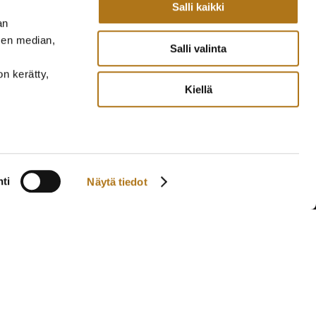
Salli kaikki
an
sen median,
Salli valinta
on kerätty,
Kiellä
ti
Näytä tiedot