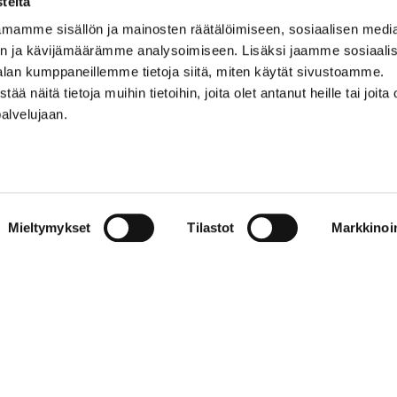
teitä
mamme sisällön ja mainosten räätälöimiseen, sosiaalisen medi
0500 369 074
n ja kävijämäärämme analysoimiseen. Lisäksi jaamme sosiaali
kalevankello@kalevankello.fi
alan kumppaneillemme tietoja siitä, miten käytät sivustoamme.
TUOMIOKIRKONKATU 17, TAMPERE
näitä tietoja muihin tietoihin, joita olet antanut heille tai joita 
palvelujaan.
Verkkokaupan toimitusehdot
Mieltymykset
Tilastot
Markkinoin
© 2023 Kalevan Kello