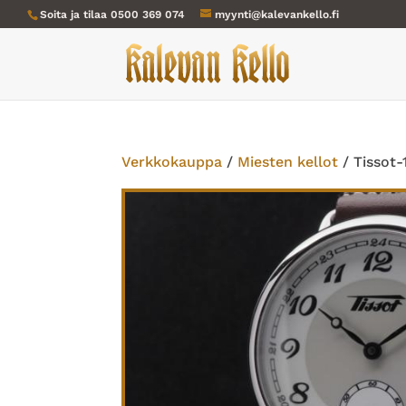
Soita ja tilaa
0500 369 074
myynti@kalevankello.fi
Verkkokauppa
/
Miesten kellot
/ Tissot-