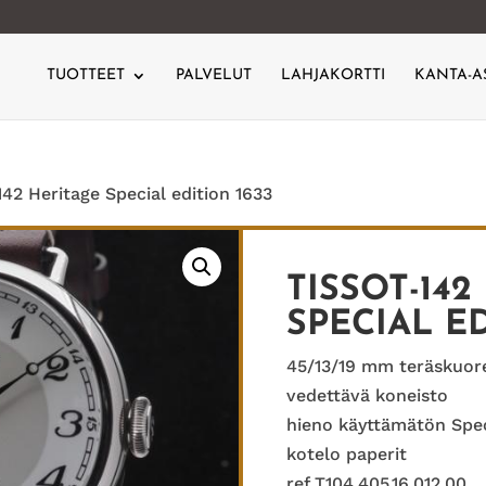
TUOTTEET
PALVELUT
LAHJAKORTTI
KANTA-A
142 Heritage Special edition 1633
TISSOT-142
SPECIAL ED
45/13/19 mm teräskuoret
vedettävä koneisto
hieno käyttämätön Speci
kotelo paperit
ref T104.405.16.012.00