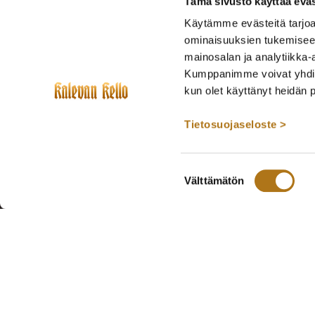
Tämä sivusto käyttää eväs
Käytämme evästeitä tarjoa
ominaisuuksien tukemisee
mainosalan ja analytiikka-
Kumppanimme voivat yhdistää 
kun olet käyttänyt heidän 
Tietosuojaseloste >
Suostumuksen
Välttämätön
valinta