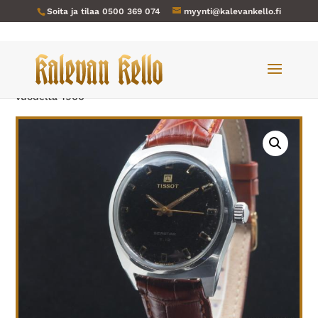
Soita ja tilaa
0500 369 074
myynti@kalevankello.fi
Verkkokauppa
/
Miesten kellot
/ Tissot-144 Seastar T.12
vuodelta 1966