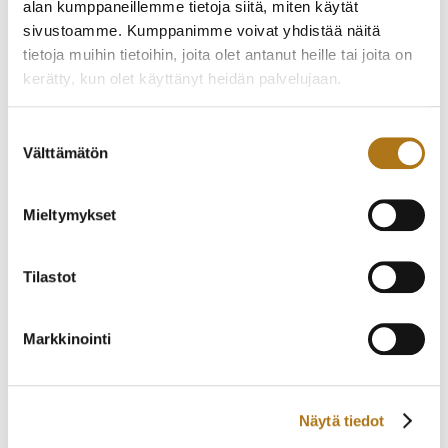
alan kumppaneillemme tietoja siitä, miten käytät
sivustoamme. Kumppanimme voivat yhdistää näitä
ETERNA-008
CORUM-001
tietoja muihin tietoihin, joita olet antanut heille tai joita on
BUCKINGHAM
340,00
€
kerätty, kun olet käyttänyt heidän palvelujaan.
1 950,00
€
Tietosuojaseloste >
Suostumuksen
Välttämätön
valinta
Mieltymykset
Tilastot
Markkinointi
ETERNA-205 VAUGHAN
ATMOSTIC-004
BIG DATE
SWISSKING
2 200,00
€
190,00
€
Näytä tiedot