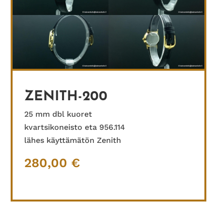
ZENITH-200
25 mm dbl kuoret
kvartsikoneisto eta 956.114
lähes käyttämätön Zenith
280,00
€