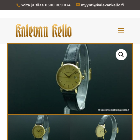
Soita ja tilaa
0500 369 074
myynti@kalevankello.fi
Verkkokauppa
/
Naisten kellot
/ Zenith-200