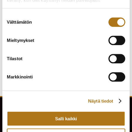
kerätty, kun olet käyttänyt heidän palvelujaan.
Tietosuojaseloste >
Suostumuksen
Välttämätön
valinta
ETERNA-167-NOS
OMEGA-527 GENEVE V
Mieltymykset
MONTEREY LADY
1975
490,00
€
1 150,00
€
Tilastot
Markkinointi
Näytä tiedot
Salli kaikki