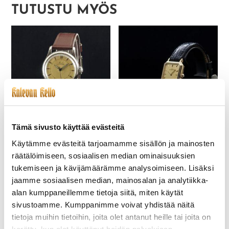
TUTUSTU MYÖS
Tämä sivusto käyttää evästeitä
MIDO-008 MULTIFORT
ETERNA-286-NOS
KULTAKELLO
Käytämme evästeitä tarjoamamme sisällön ja mainosten
225,00
€
räätälöimiseen, sosiaalisen median ominaisuuksien
690,00
€
tukemiseen ja kävijämäärämme analysoimiseen. Lisäksi
jaamme sosiaalisen median, mainosalan ja analytiikka-
alan kumppaneillemme tietoja siitä, miten käytät
sivustoamme. Kumppanimme voivat yhdistää näitä
tietoja muihin tietoihin, joita olet antanut heille tai joita on