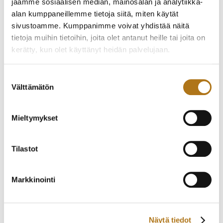
jaamme sosiaalisen median, mainosalan ja analytiikka-
alan kumppaneillemme tietoja siitä, miten käytät
sivustoamme. Kumppanimme voivat yhdistää näitä
ETERNA-169-NOS 1935
CITIZEN-032 NEW
tietoja muihin tietoihin, joita olet antanut heille tai joita on
MASTER
520,00
€
kerätty, kun olet käyttänyt heidän palvelujaan.
140,00
€
Tietosuojaseloste >
Suostumuksen
Välttämätön
valinta
Mieltymykset
Tilastot
Markkinointi
ETERNA-083 ETERNA-
FREDERIQUE
MATIC
CONSTANT-003-NOS
SLIMLINE CLASSIC
330,00
€
Näytä tiedot
1 150,00
€