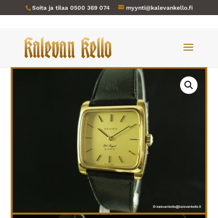
Soita ja tilaa
0500 369 074
myynti@kalevankello.fi
Verkkokauppa
/
Miesten kellot
/ Zenith-249 Port Royal